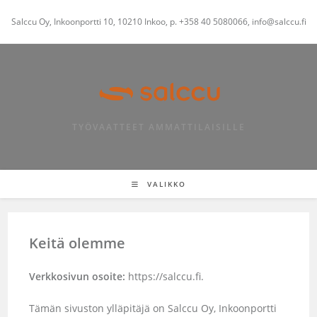
Siirry
Salccu Oy, Inkoonportti 10, 10210 Inkoo, p. +358 40 5080066, info@salccu.fi
suoraan
sisältöön
TYÖVAATTEET AMMATTILAISILLE
VALIKKO
Keitä olemme
Verkkosivun osoite:
https://salccu.fi.
Tämän sivuston ylläpitäjä on Salccu Oy, Inkoonportti