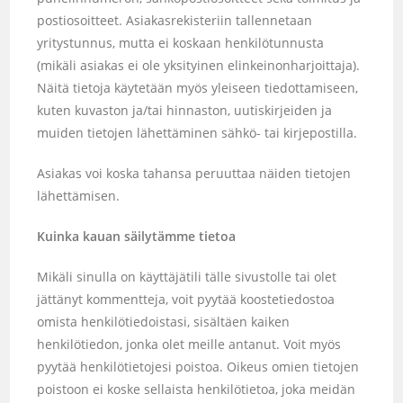
postiosoitteet. Asiakasrekisteriin tallennetaan
yritystunnus, mutta ei koskaan henkilötunnusta
(mikäli asiakas ei ole yksityinen elinkeinonharjoittaja).
Näitä tietoja käytetään myös yleiseen tiedottamiseen,
kuten kuvaston ja/tai hinnaston, uutiskirjeiden ja
muiden tietojen lähettäminen sähkö- tai kirjepostilla.
Asiakas voi koska tahansa peruuttaa näiden tietojen
lähettämisen.
Kuinka kauan säilytämme tietoa
Mikäli sinulla on käyttäjätili tälle sivustolle tai olet
jättänyt kommentteja, voit pyytää koostetiedostoa
omista henkilötiedoistasi, sisältäen kaiken
henkilötiedon, jonka olet meille antanut. Voit myös
pyytää henkilötietojesi poistoa. Oikeus omien tietojen
poistoon ei koske sellaista henkilötietoa, joka meidän