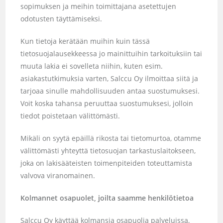
sopimuksen ja meihin toimittajana asetettujen
odotusten täyttämiseksi.
Kun tietoja kerätään muihin kuin tässä
tietosuojalausekkeessa jo mainittuihin tarkoituksiin tai
muuta lakia ei sovelleta niihin, kuten esim.
asiakastutkimuksia varten, Salccu Oy ilmoittaa siitä ja
tarjoaa sinulle mahdollisuuden antaa suostumuksesi.
Voit koska tahansa peruuttaa suostumuksesi, jolloin
tiedot poistetaan välittömästi.
Mikäli on syytä epäillä rikosta tai tietomurtoa, otamme
välittömästi yhteyttä tietosuojan tarkastuslaitokseen,
joka on lakisääteisten toimenpiteiden toteuttamista
valvova viranomainen.
Kolmannet osapuolet, joilta saamme henkilötietoa
Salccu Oy käyttää kolmansia osapuolia palveluissa,