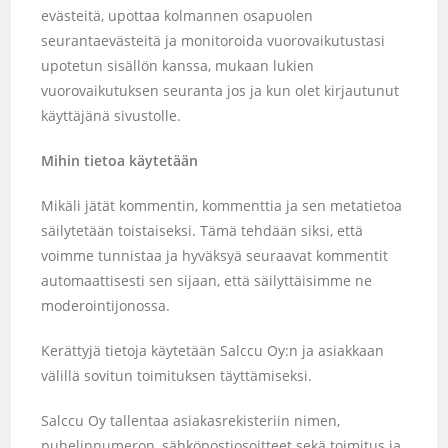
evästeitä, upottaa kolmannen osapuolen
seurantaevästeitä ja monitoroida vuorovaikutustasi
upotetun sisällön kanssa, mukaan lukien
vuorovaikutuksen seuranta jos ja kun olet kirjautunut
käyttäjänä sivustolle.
Mihin tietoa käytetään
Mikäli jätät kommentin, kommenttia ja sen metatietoa
säilytetään toistaiseksi. Tämä tehdään siksi, että
voimme tunnistaa ja hyväksyä seuraavat kommentit
automaattisesti sen sijaan, että säilyttäisimme ne
moderointijonossa.
Kerättyjä tietoja käytetään Salccu Oy:n ja asiakkaan
välillä sovitun toimituksen täyttämiseksi.
Salccu Oy tallentaa asiakasrekisteriin nimen,
puhelinnumeron, sähköpostiosoitteet sekä toimitus ja