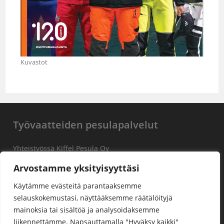
Kuvastot
Työvaatteiden pesulapalvelut
Yhteistyössä Kiffel Pesula Oy
Arvostamme yksityisyyttäsi
TÄSTÄ PESULAAN
Käytämme evästeitä parantaaksemme
selauskokemustasi, näyttääksemme räätälöityjä
mainoksia tai sisältöä ja analysoidaksemme
liikennettämme. Napsauttamalla "Hyväksy kaikki"