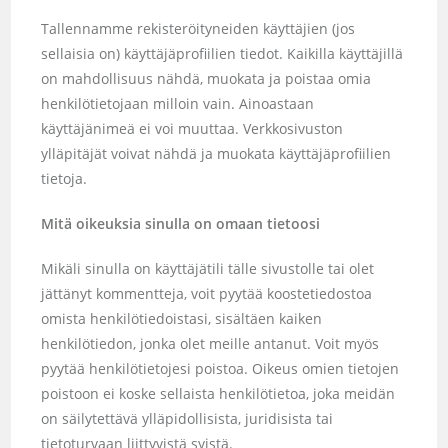
Tallennamme rekisteröityneiden käyttäjien (jos
sellaisia on) käyttäjäprofiilien tiedot. Kaikilla käyttäjillä
on mahdollisuus nähdä, muokata ja poistaa omia
henkilötietojaan milloin vain. Ainoastaan
käyttäjänimeä ei voi muuttaa. Verkkosivuston
ylläpitäjät voivat nähdä ja muokata käyttäjäprofiilien
tietoja.
Mitä oikeuksia sinulla on omaan tietoosi
Mikäli sinulla on käyttäjätili tälle sivustolle tai olet
jättänyt kommentteja, voit pyytää koostetiedostoa
omista henkilötiedoistasi, sisältäen kaiken
henkilötiedon, jonka olet meille antanut. Voit myös
pyytää henkilötietojesi poistoa. Oikeus omien tietojen
poistoon ei koske sellaista henkilötietoa, joka meidän
on säilytettävä ylläpidollisista, juridisista tai
tietoturvaan liittyvistä syistä.