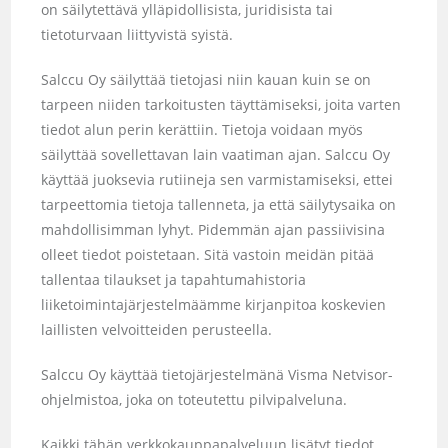
on säilytettävä ylläpidollisista, juridisista tai
tietoturvaan liittyvistä syistä.
Salccu Oy säilyttää tietojasi niin kauan kuin se on
tarpeen niiden tarkoitusten täyttämiseksi, joita varten
tiedot alun perin kerättiin. Tietoja voidaan myös
säilyttää sovellettavan lain vaatiman ajan. Salccu Oy
käyttää juoksevia rutiineja sen varmistamiseksi, ettei
tarpeettomia tietoja tallenneta, ja että säilytysaika on
mahdollisimman lyhyt. Pidemmän ajan passiivisina
olleet tiedot poistetaan. Sitä vastoin meidän pitää
tallentaa tilaukset ja tapahtumahistoria
liiketoimintajärjestelmäämme kirjanpitoa koskevien
laillisten velvoitteiden perusteella.
Salccu Oy käyttää tietojärjestelmänä Visma Netvisor-
ohjelmistoa, joka on toteutettu pilvipalveluna.
Kaikki tähän verkkokauppapalveluun lisätyt tiedot